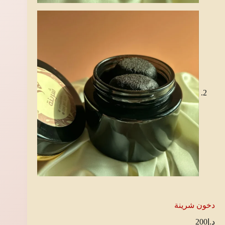
دخون شرينة
د.إ
200