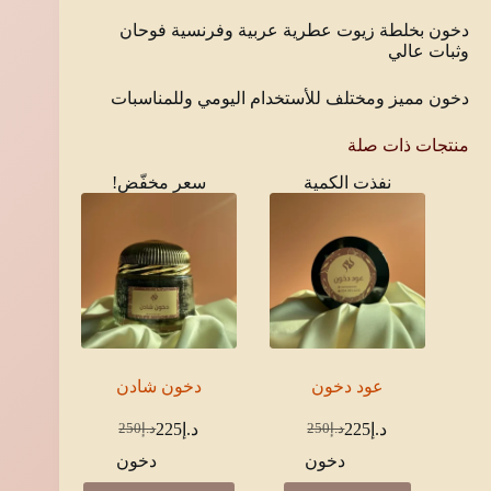
دخون بخلطة زيوت عطرية عربية وفرنسية فوحان
وثبات عالي
دخون مميز ومختلف للأستخدام اليومي وللمناسبات
منتجات ذات صلة
نفذت الكمية
سعر مخفّض!
عود دخون
دخون شادن
د.إ
225
د.إ
225
د.إ
250
د.إ
250
السعر
السعر
السعر
السعر
الحالي
الأصلي
الحالي
الأصلي
دخون
دخون
هو:
هو:
هو:
هو: