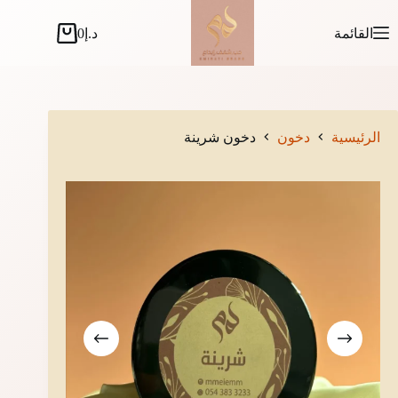
لتجاوز
لى
القائمة
د.إ
0
عربة
لمحتوى
التسوق
الرئيسية
دخون
دخون شرينة